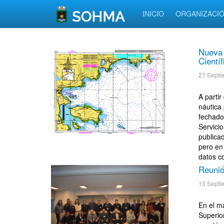
INICIO
ORGANIZACI
Nueva 
Cientí
27 Septi
A parti
náutica
fechado 
Servici
publica
pero en
datos co
Reunió
13 Septi
En el m
Superio