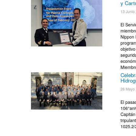
y Cart
13 Junio
El Serv
miembro
Nippon F
program
objetivo
segurida
económi
Miembro
Celebr
Hidrog
26 Mayo
El pasa
106°aniv
Capitán
tripula
1025.2/