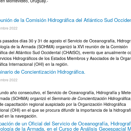
 en Montevideo, Uruguay.-
unión de la Comisión Hidrográfica del Atlántico Sud Occiden
embre 2022
os pasados días 30 y 31 de agosto el Servicio de Oceanografía, Hidrogr
logía de la Armada (SOHMA) organizó la XVI reunión de la Comisión
áfica del Atlántico Sud Occidental (CHAtSO), evento que anualmente 
ervicios Hidrográficos de los Estados Miembros y Asociados de la Orga
fica Internacional (OHI) en la región.
minario de Concientización Hidrográfica.
embre 2022
undo año consecutivo, el Servicio de Oceanografía, Hidrografía y Mete
rmada (SOHMA) organizó el
Seminario de Concientización Hidrográfica
de capacitación regional auspiciado por la Organización Hidrográfica
ional (OHI) en el que se procura difundir la importancia de la hidrograf
ad en la navegación.
ipación de un Oficial del Servicio de Oceanografía, Hidrograf
ología de la Armada, en el Curso de Análisis Geoespacial M