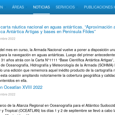
ÓN
ÁREAS
NOTICIAS
SERVICIOS
PUBLICACIONES 
carta náutica nacional en aguas antárticas. “Aproximación 
fica Antártica Artigas y bases en Península Fildes”
embre 2022
r del mes en curso, la Armada Nacional vuelve a poner a disposición un
 para la navegación en aguas antárticas. Luego del primer antecedente
31 años atrás con la Carta N°1111 “Base Científica Antártica Artigas”, 
o de Oceanografía, Hidrografía y Meteorología de la Armada (SOHMA)
do una edición que rememora aquel inédito producto de la cartografía n
 esta ocasión ampliando notoriamente la cobertura geográfica y calidad
ntenidos en ella.
n Oceatlan XVIII 2022
embre 2022
arco de la Alianza Regional en Oceanografía para el Atlántico Sudoccid
r y Tropical (OCEATLAN) los días 1 y 2 de septiembre se llevó a cabo 