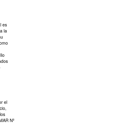
l es
a la
su
como
llo
ados
-
r el
cio,
los
COMAR Nº