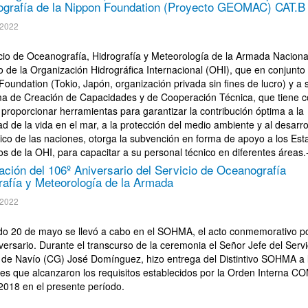
ografía de la Nippon Foundation (Proyecto GEOMAC) CAT.B
 2022
icio de Oceanografía, Hidrografía y Meteorología de la Armada Naciona
 de la Organización Hidrográfica Internacional (OHI), que en conjunto 
oundation (Tokio, Japón, organización privada sin fines de lucro) y a 
a de Creación de Capacidades y de Cooperación Técnica, que tiene 
 proporcionar herramientas para garantizar la contribución óptima a la
d de la vida en el mar, a la protección del medio ambiente y al desarro
co de las naciones, otorga la subvención en forma de apoyo a los Est
s de la OHI, para capacitar a su personal técnico en diferentes áreas.
ación del 106º Aniversario del Servicio de Oceanografía
rafía y Meteorología de la Armada
 2022
do 20 de mayo se llevó a cabo en el SOHMA, el acto conmemorativo po
ersario. Durante el transcurso de la ceremonia el Señor Jefe del Servi
 de Navío (CG) José Domínguez, hizo entrega del Distintivo SOHMA a 
ntes que alcanzaron los requisitos establecidos por la Orden Interna 
2018 en el presente período.