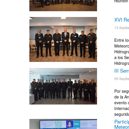
reunión
XVI Re
13 Septi
Entre l
Meteoro
Hidrogr
a los S
Hidrográ
III Se
05 Septi
Por seg
de la A
evento 
Internac
segurid
Partic
Meteor