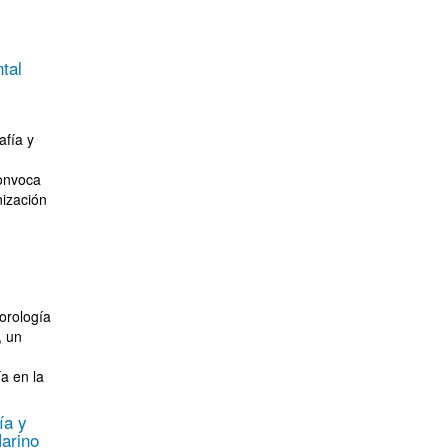
tal
afía y
convoca
nización
orología
, un
ía en la
ía y
arino