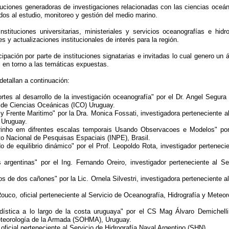
tituciones generadoras de investigaciones relacionadas con las ciencias oceán
os al estudio, monitoreo y gestión del medio marino.
stituciones universitarias, ministeriales y servicios oceanografías e hidro
 y actualizaciones institucionales de interés para la región.
ación por parte de instituciones signatarias e invitadas lo cual genero un 
l en torno a las temáticas expuestas.
detallan a continuación:
rtes al desarrollo de la investigación oceanografía" por el Dr. Angel Segura 
to de Ciencias Oceánicas (ICO) Uruguay.
y Frente Maritimo" por la Dra. Monica Fossati, investigadora perteneciente al 
 Uruguay.
inho em difrentes escalas temporais Usando Observacoes e Modelos" por 
to Nacional de Pesquisas Espaciais (INPE), Brasil.
 de equilibrio dinámico" por el Prof. Leopoldo Rota, investigador perteneci
s argentinas" por el Ing. Fernando Oreiro, investigador perteneciente al Se
os de dos cañones" por la Lic. Ornela Silvestri, investigadora perteneciente al
ouco, oficial perteneciente al Servicio de Oceanografía, Hidrografía y Meteor
tadística a lo largo de la costa uruguaya" por el CS Mag Álvaro Demichelli
Meteorología de la Armada (SOHMA), Uruguay.
oficial perteneciente al Servicio de Hidrografía Naval Argentino (SHN)