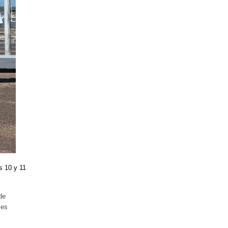
s 10 y 11
de
 es