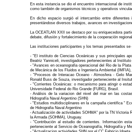
En esta instancia se dio el encuentro internacional de ins
como también de organismos técnicos y operativos vinculad
En dicho espacio surgió el intercambio entre diferentes in
presentándose diversos trabajos, avances en investigaciones
La OCEATLAN XXII se destaco por su enriquecedora particip
debate, difusión y fortalecimiento de la cooperación regiona
Las instituciones participantes y los temas presentados se 
- "El instituto de Ciencias Oceánicas y sus principales apo
Beatriz Yanniceli, investigadores pertenecientes al Institu
- "Avances en oceanografia operacional del Rio de la Plata 
de Mecánica de los Fluidos e Ingeniería Ambiental (IMFIA),
- "Procesos de Interacao Oceano - Atmosfera - Gelo Mar
Ronald Buss de Souza, investigador perteneciente al Insitu
- "Corrientes Oceánicas: o mecanismo para atingir o estado
Universidade Federal do Rio Grande (FURG), Brasil.
- Análisis de la variacion del nivel del mar en las costa
Hidrografía Naval Argentino (SHN)
- "Estudios multidisciplinares en la campaña cientifica " Ec
de Hidrografia Naval Argentino
- Actualización de actividades SOHMA" por la TN Victoria R
la Armada (SOHMA), Uruguay.
- "Contribución al estudio de corrientes. Información es
perteneciente al Servicio de Oceanografía, Hidrografía y 
- "Actualizacion actividades SHN por el CC Fabricio Idoeta, 