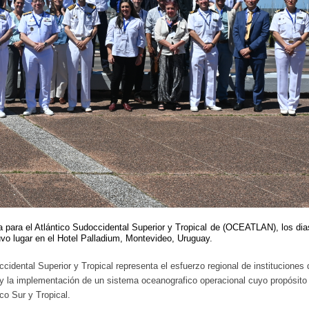
 para el Atlántico Sudoccidental Superior y Tropical de (OCEATLAN), los dia
uvo lugar en el Hotel Palladium, Montevideo, Uruguay.
cidental Superior y Tropical representa el esfuerzo regional de instituciones 
 y la implementación de un sistema oceanografico operacional cuyo propósito
co Sur y Tropical.