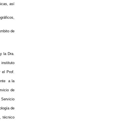
icas, así
gráficos,
ámbito de
y la Dra.
instituto
el Prof.
ente a la
rvicio de
 Servicio
ología de
, técnico