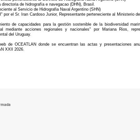
a directoria de hidrografía e navegacao (DHN), Brasil.
ciente al Servicio de Hidrografia Naval Argentino (SHN)
 por el Sr. Iran Cardoso Junior, Representante perteneciente al Ministerio de
imiento de capacidades para la gestión sostenible de la biodiversidad mari
al mediante acciones regionales y nacionales" por Mariana Rios, repre
ental del Uruguay.
 web de OCEATLAN donde se encuentran las actas y presentaciones anu
AN XXII 2026.
Armada