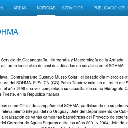
ÓN
ÁREAS
NOTICIAS
SERVICIOS
PUBLICACIONES 
SOHMA
Servicio de Oceanografía, Hidrografía y Meteorología de la Armada,
 así un extenso ciclo de casi dos décadas de servicios en el SOHMA.
 Naval, Contralmirante Gustavo Musso Solari, el pasado día miércoles 0
efatura del SOHMA. El Sr. CN (CG) Pablo Tabárez culminó al frente del S
ó en el año 1996 una vez completada su capacitación como Hidrógrafo C
Trieste, en la República Italiana.
reas como Oficial de campañas del SOHMA, participando en su primer
l relevamiento integral del río Uruguay; Jefe del Departamento de Cubi
la realización de varias campañas batimétricas del Proyecto de extens
s del Corredor de Aguas Seguras entre los años 2001 y 2004; Jefe de l