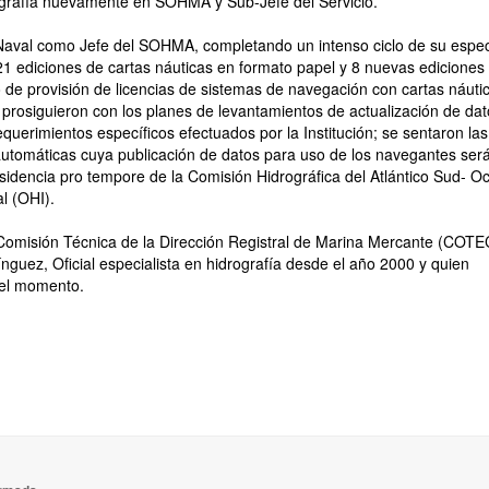
grafía nuevamente en SOHMA y Sub-Jefe del Servicio.
Naval como Jefe del SOHMA, completando un intenso ciclo de su espec
21 ediciones de cartas náuticas en formato papel y 8 nuevas ediciones
to de provisión de licencias de sistemas de navegación con cartas náuti
prosiguieron con los planes de levantamientos de actualización de dat
equerimientos específicos efectuados por la Institución; se sentaron la
utomáticas cuya publicación de datos para uso de los navegantes ser
idencia pro tempore de la Comisión Hidrográfica del Atlántico Sud- Oc
l (OHI).
 Comisión Técnica de la Dirección Registral de Marina Mercante (COTEC
uez, Oficial especialista en hidrografía desde el año 2000 y quien
 el momento.