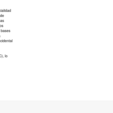
ialidad
 de
cas
os
s bases
á
cidental
), lo